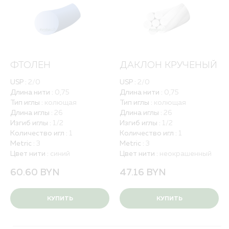
ФТОЛЕН
ДАКЛОН КРУЧЕНЫЙ
USP :
2/0
USP :
2/0
Длина нити :
0,75
Длина нити :
0,75
Тип иглы :
колющая
Тип иглы :
колющая
Длина иглы :
26
Длина иглы :
26
Изгиб иглы :
1/2
Изгиб иглы :
1/2
Количество игл :
1
Количество игл :
1
Metric :
3
Metric :
3
Цвет нити :
синий
Цвет нити :
неокрашенный
60.60
BYN
47.16
BYN
КУПИТЬ
КУПИТЬ