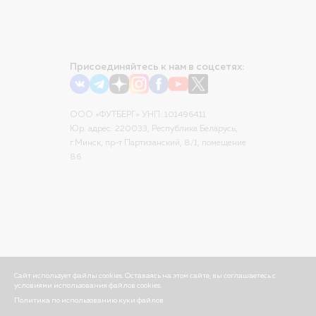
Присоединяйтесь к нам в соцсетях:
ООО «ФУТБЕРГ» УНП: 101496411
Юр. адрес: 220033, Республика Беларусь,
г.Минск, пр-т Партизанский, 8/1, помещение
86
Сайт использует файлы cookies. Оставаясь на этом сайте, вы соглашаетесь с
условиями использования файлов cookies.
Политика по использованию куки файлов