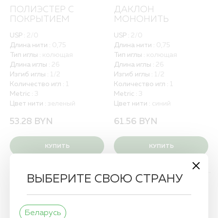
ПОЛИЭСТЕР С
ДАКЛОН
ПОКРЫТИЕМ
МОНОНИТЬ
USP :
2/0
USP :
2/0
Длина нити :
0,75
Длина нити :
0,75
Тип иглы :
колющая
Тип иглы :
колющая
Длина иглы :
26
Длина иглы :
26
Изгиб иглы :
1/2
Изгиб иглы :
1/2
Количество игл :
1
Количество игл :
1
Metric :
3
Metric :
3
Цвет нити :
зеленый
Цвет нити :
синий
53.28
BYN
61.56
BYN
КУПИТЬ
КУПИТЬ
ВЫБЕРИТЕ СВОЮ СТРАНУ
О КОМПАНИИ
Беларусь