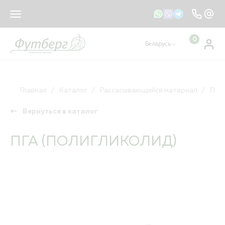
sales@footberg.by
info@footberg.by
0
Беларусь
Ваш регион
Беларусь
?
КАТАЛОГ
ДА
НЕТ, ДРУГОЙ
Главная
Каталог
Рассасывающийся материал
ПГА
Вернуться в каталог
Рассасывающийся материал
Нерассасывающийся материал
ПГА (ПОЛИГЛИКОЛИД)