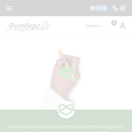
sales@footberg.by
info@footberg.by
0
Беларусь
Ваш регион
Беларусь
?
КАТАЛОГ
ДА
НЕТ, ДРУГОЙ
Рассасывающийся материал
Нерассасывающийся материал
ИСПОЛЬЗОВНИЕ МАТЕРИАЛОВ И КОМПЛЕКТУЮЩИХ ОТ