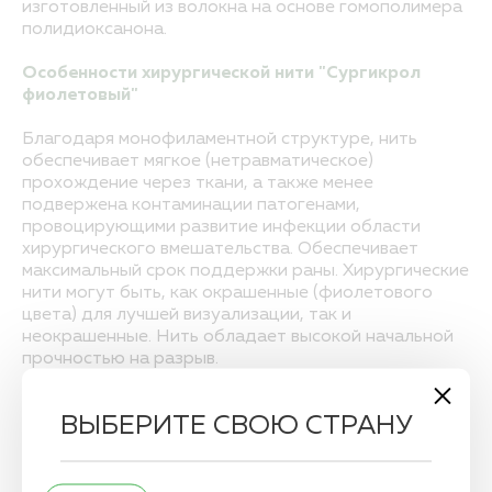
изготовленный из волокна на основе гомополимера
полидиоксанона.
Особенности хирургической нити "Сургикрол
фиолетовый"
Благодаря монофиламентной структуре, нить
обеспечивает мягкое (нетравматическое)
прохождение через ткани, а также менее
подвержена контаминации патогенами,
провоцирующими развитие инфекции области
хирургического вмешательства. Обеспечивает
максимальный срок поддержки раны. Хирургические
нити могут быть, как окрашенные (фиолетового
цвета) для лучшей визуализации, так и
неокрашенные. Нить обладает высокой начальной
прочностью на разрыв.
Срок рассасывания
ВЫБЕРИТЕ СВОЮ СТРАНУ
Длительный
фильтр
по умолчанию