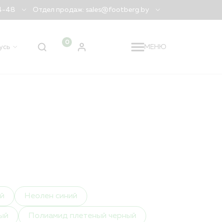
04-48
Отдел продаж: sales@footberg.by
0
усь
МЕНЮ
 регион
Беларусь
?
ДА
НЕТ, ДРУГОЙ
й
Неолен синий
я заказа
ый
Полиамид плетеный черный
лидация