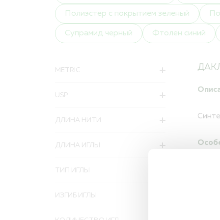
Полиэстер с покрытием зеленый
По
Супрамид черный
Фтолен синий
ДАК
METRIC
Описа
USP
Синте
ДЛИНА НИТИ
Особе
ДЛИНА ИГЛЫ
Нити 
ТИП ИГЛЫ
можно
ИЗГИБ ИГЛЫ
СОРТИ