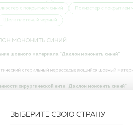
Политика обработк
лиэстер с покрытием синий
Полиэстер с покрытием 
Вакансии
Шелк плетеный черный
ПОЛНЫЙ КАТАЛОГ
ДЛЯ РБ
ЛОН МОНОНИТЬ СИНИЙ
ние шовного материала "Даклон мононить синий"
тический стерильный нерассасывающийся шовный матери
нности хирургической нити "Даклон мононить синий"
инертны к тканям человека, реакция тканей на полипропи
 применять в инфицированных тканях.
ВЫБЕРИТЕ СВОЮ СТРАНУ
РОВКА ПО ЦЕНЕ:
по умолчанию