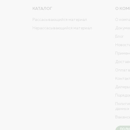
КАТАЛОГ
О КОМ
Рассасывающийся материал
О комп
Нерассасывающийся материал
Докуме
Блог
Новост
Примен
Достав
Оплата
Контак
Дилеры
Порядо
Полити
данных
Ваканс
ПОЛН