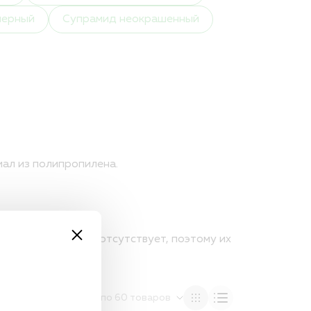
и персональных данных
черный
Супрамид неокрашенный
ал из полипропилена.
лены практически отсутствует, поэтому их
ОТОБРАЖАТЬ:
по 60 товаров