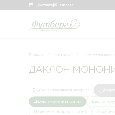
Доставка
Оплата
КАТАЛОГ
Рассасывающийся материал
Главная
Каталог
Нерассасывающ
Нерассасывающийся материал
ДАКЛОН МОНОНИ
Рассасывающийся материал
Нерас
Даклон мононить синий
Даклон кру
Полиамид мононить синий
Полиами