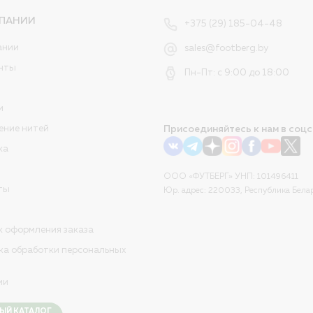
ПАНИИ
+375 (29) 185-04-48
ании
sales@footberg.by
нты
Пн-Пт: с 9:00 до 18:00
и
ение нитей
Присоединяйтесь к нам в соцс
ка
ООО «ФУТБЕРГ» УНП: 101496411
ты
Юр. адрес: 220033, Республика Белар
к оформления заказа
ка обработки персональных
ии
ЫЙ КАТАЛОГ