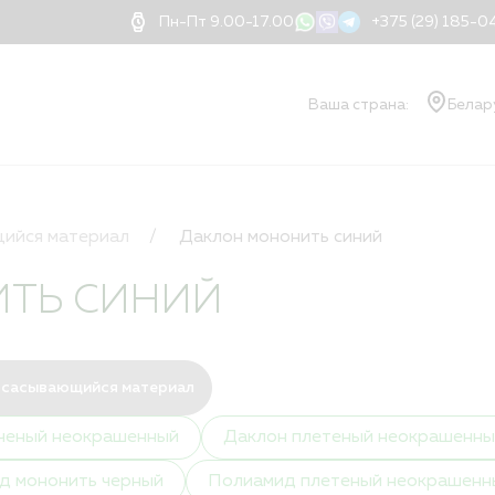
Пн-Пт 9.00-17.00
+375 (29) 185-
Ваша страна:
Белар
О КОМПАНИИ
Ваш
О компании
ийся материал
Даклон мононить синий
Документы
Блог
ТЬ СИНИЙ
Новости
Применение нитей
Доставка
Оплата
сасывающийся материал
Контакты
ченый неокрашенный
Даклон плетеный неокрашенны
Дилеры
Порядок оформлени
д мононить черный
Полиамид плетеный неокрашенн
Квалификация и ва