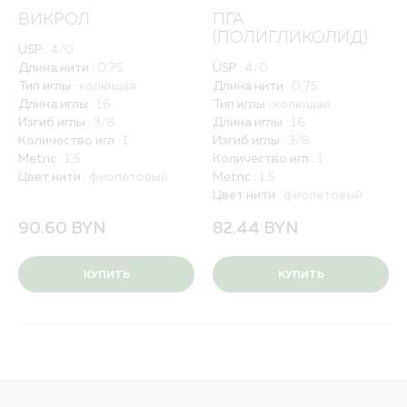
Политика обработки персональных данных
ВИКРОЛ
ПГА
Вакансии
(ПОЛИГЛИКОЛИД)
USP :
4/0
Длина нити :
0,75
USP :
4/0
ПОЛНЫЙ КАТАЛОГ
Тип иглы :
колющая
Длина нити :
0,75
ДЛЯ РБ
Длина иглы :
16
Тип иглы :
колющая
Изгиб иглы :
3/8
Длина иглы :
16
Количество игл :
1
Изгиб иглы :
3/8
Metric :
1,5
Количество игл :
1
Цвет нити :
фиолетовый
Metric :
1,5
Цвет нити :
фиолетовый
90.60
BYN
82.44
BYN
КУПИТЬ
КУПИТЬ