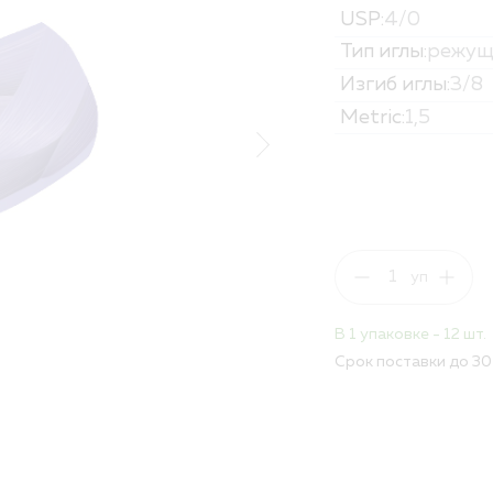
USP:
4/0
Политика обработк
Вакансии
Тип иглы:
режущ
Изгиб иглы:
3/8
ПОЛНЫЙ КАТАЛОГ
Metric:
1,5
ДЛЯ РБ
В 1 упаковке - 12 шт.
Срок поставки до 30