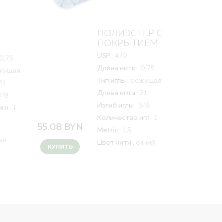
ПОЛИЭСТЕР С
ПОКРЫТИЕМ
USP :
4/0
0,75
Длина нити :
0,75
жущая
Тип иглы :
режущая
21
Длина иглы :
21
3/8
Изгиб иглы :
3/8
гл :
1
Количество игл :
1
55.08
BYN
Metric :
1,5
ый
Цвет нити :
синий
КУПИТЬ