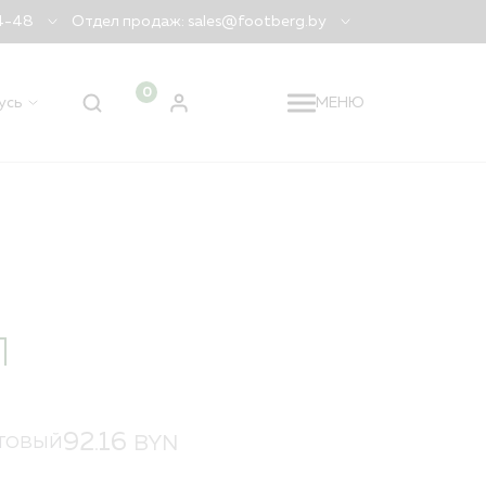
04-48
Отдел продаж: sales@footberg.by
0
усь
МЕНЮ
 регион
Беларусь
?
ДА
НЕТ, ДРУГОЙ
Л
92.16
BYN
ТОВЫЙ
я заказа
лидация