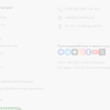
ПАНИИ
+375 (29) 185-04-48
ании
sales@footberg.by
нты
Пн-Пт: с 9:00 до 18:00
и
ение нитей
Присоединяйтесь к нам в соцс
ка
ООО «ФУТБЕРГ» УНП: 101496411
ты
Юр. адрес: 220033, Республика Белар
к оформления заказа
ка обработки персональных
ии