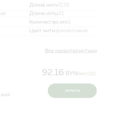
Длина нити:
0,75
и персональных данных
ая
Длина иглы:
21
Количество игл:
1
Цвет нити:
фиолетовый
Все характеристики
92.16
BYN
без НДС
КУПИТЬ
 дней