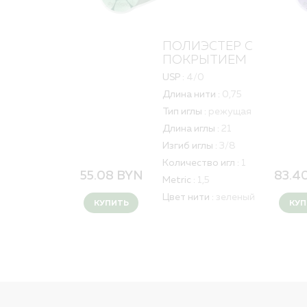
ПОЛИЭСТЕР С
ПОКРЫТИЕМ
USP :
4/0
Длина нити :
0,75
Тип иглы :
режущая
Длина иглы :
21
Изгиб иглы :
3/8
Количество игл :
1
55.08
BYN
83.4
Metric :
1,5
Цвет нити :
зеленый
КУПИТЬ
КУП