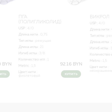
ПГА
ВИКРОЛ
(ПОЛИГЛИКОЛИД)
USP :
4/0
USP :
4/0
Длина нити :
Длина нити :
0,75
Тип иглы :
ре
Тип иглы :
режущая
Длина иглы :
Длина иглы :
21
Изгиб иглы :
Изгиб иглы :
3/8
Количество и
Количество игл :
1
Metric :
1,5
0
BYN
92.16
BYN
Metric :
1,5
Цвет нити :
неокрашенн
Цвет нити :
ИТЬ
КУПИТЬ
фиолетовый