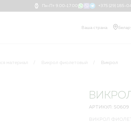
Пн-Пт 9.00-17.00
+375 (29) 185-
Ваша страна:
Белар
О КОМПАНИИ
Ваш
О компании
ся материал
Викрол фиолетовый
Викрол
Документы
Блог
Новости
Применение нитей
ВИКРО
Доставка
Оплата
АРТИКУЛ: S0609
Контакты
Дилеры
ВИКРОЛ ФИОЛЕ
Порядок оформлени
Квалификация и ва