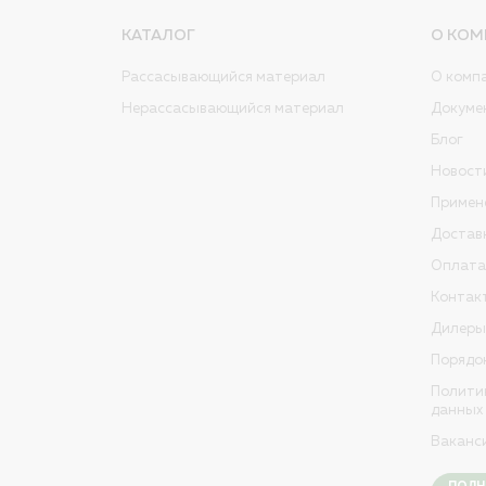
КАТАЛОГ
О КОМ
Рассасывающийся материал
О комп
Нерассасывающийся материал
Докуме
Блог
Новост
Примен
Достав
Оплата
Контак
Дилеры
Порядо
Полити
данных
Ваканс