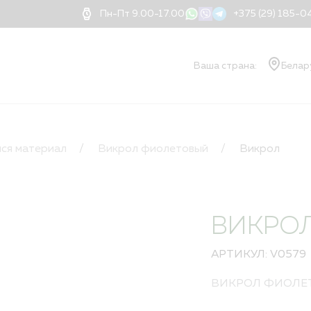
Пн-Пт 9.00-17.00
+375 (29) 185-
Ваша страна:
Белар
О КОМПАНИИ
Ваш
О компании
ся материал
Викрол фиолетовый
Викрол
Документы
Блог
Новости
Применение нитей
ВИКРО
Доставка
Оплата
АРТИКУЛ: V0579
Контакты
Дилеры
ВИКРОЛ ФИОЛЕ
Порядок оформлени
Квалификация и ва