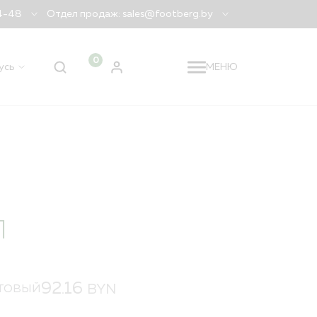
04-48
Отдел продаж: sales@footberg.by
0
усь
МЕНЮ
 регион
Беларусь
?
ДА
НЕТ, ДРУГОЙ
Л
92.16
BYN
ТОВЫЙ
я заказа
лидация