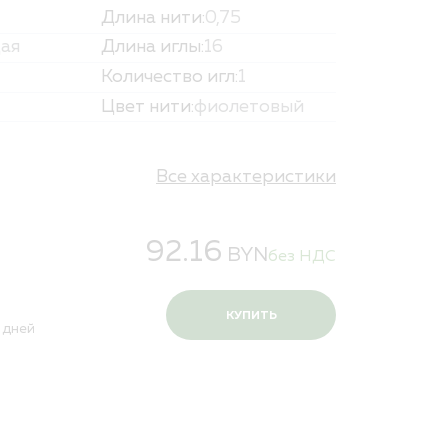
Длина нити:
0,75
и персональных данных
ая
Длина иглы:
16
Количество игл:
1
Цвет нити:
фиолетовый
Все характеристики
92.16
BYN
без НДС
КУПИТЬ
 дней