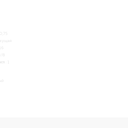
0,75
жущая
16
3/8
гл :
1
ый