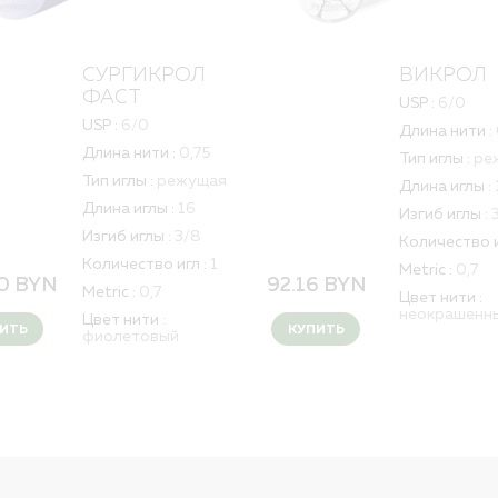
СУРГИКРОЛ
ВИКРОЛ
ФАСТ
USP :
6/0
USP :
6/0
Длина нити :
Длина нити :
0,75
Тип иглы :
ре
Тип иглы :
режущая
Длина иглы :
Длина иглы :
16
Изгиб иглы :
Изгиб иглы :
3/8
Количество и
Количество игл :
1
Metric :
0,7
20
BYN
92.16
BYN
Metric :
0,7
Цвет нити :
неокрашенн
Цвет нити :
ИТЬ
КУПИТЬ
фиолетовый