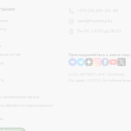
ПАНИИ
+375 (29) 185-04-48
ании
sales@footberg.by
нты
Пн-Пт: с 9:00 до 18:00
и
ение нитей
Присоединяйтесь к нам в соцс
ка
ООО «ФУТБЕРГ» УНП: 101496411
ты
Юр. адрес: 220033, Республика Белар
к оформления заказа
ка обработки персональных
ии