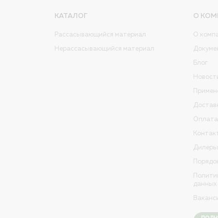
КАТАЛОГ
О КОМ
Рассасывающийся материал
О комп
Нерассасывающийся материал
Докуме
Блог
Новост
Примен
Достав
Оплата
Контак
Дилеры
Порядо
Полити
данных
Ваканс