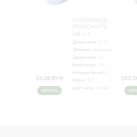
ПОЛИАМИД
МОНОНИТЬ
USP :
6/0
Длина нити :
0,75
Тип иглы :
режущая
Длина иглы :
16
Изгиб иглы :
3/8
Количество игл :
1
53.28
BYN
100.
Metric :
0,7
Цвет нити :
синий
КУПИТЬ
КУП