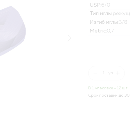
USP:
6/0
Политика обработк
Вакансии
Тип иглы:
режущ
Изгиб иглы:
3/8
ПОЛНЫЙ КАТАЛОГ
Metric:
0,7
ДЛЯ РБ
В 1 упаковке - 12 шт.
Срок поставки до 30