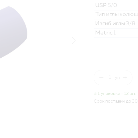
USP:
5/0
Политика обработк
Вакансии
Тип иглы:
колющ
Изгиб иглы:
3/8
ПОЛНЫЙ КАТАЛОГ
Metric:
1
ДЛЯ РБ
В 1 упаковке - 12 шт.
Срок поставки до 30