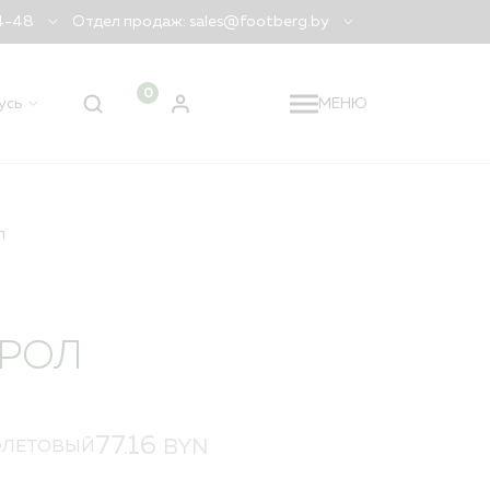
04-48
Отдел продаж: sales@footberg.by
0
усь
МЕНЮ
 регион
Беларусь
?
ДА
НЕТ, ДРУГОЙ
л
КРОЛ
77.16
BYN
ОЛЕТОВЫЙ
я заказа
лидация