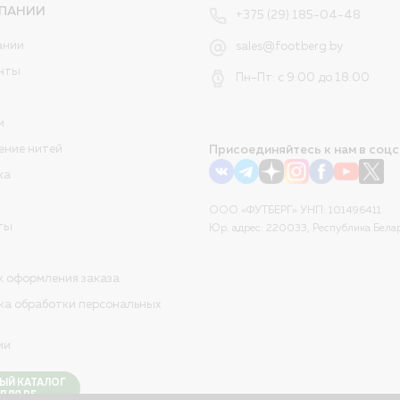
ПАНИИ
+375 (29) 185-04-48
ании
sales@footberg.by
нты
Пн-Пт: с 9:00 до 18:00
и
ение нитей
Присоединяйтесь к нам в соцс
ка
ООО «ФУТБЕРГ» УНП: 101496411
ты
Юр. адрес: 220033, Республика Белар
к оформления заказа
ка обработки персональных
ии
ЫЙ КАТАЛОГ
ДЛЯ РБ