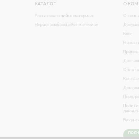
КАТАЛОГ
О КОМ
Рассасывающийся материал
О комп
Нерассасывающийся материал
Докуме
Блог
Новост
Примен
Достав
Оплата
Контак
Дилеры
Порядо
Полити
данных
Ваканс
ПОЛН