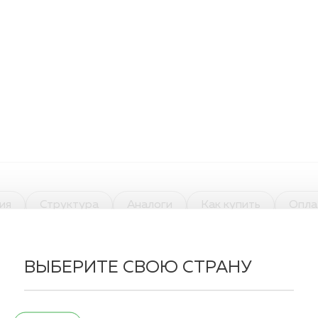
ия
Структура
Аналоги
Как купить
Опла
ВЫБЕРИТЕ СВОЮ СТРАНУ
5/0
Длина нити:
колющая
Длина иглы: