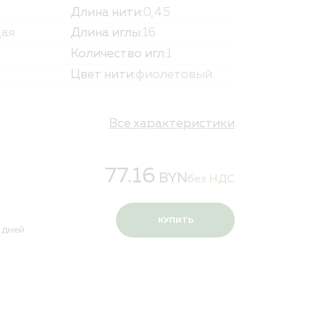
Длина нити:
0,45
и персональных данных
ая
Длина иглы:
16
Количество игл:
1
Цвет нити:
фиолетовый
Все характеристики
77.16
BYN
без НДС
КУПИТЬ
 дней