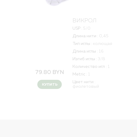
ВИКРОЛ
USP :
5/0
Длина нити :
0,45
Тип иглы :
колющая
Длина иглы :
16
Изгиб иглы :
3/8
Количество игл :
1
79.80
BYN
Metric :
1
Цвет нити :
КУПИТЬ
фиолетовый