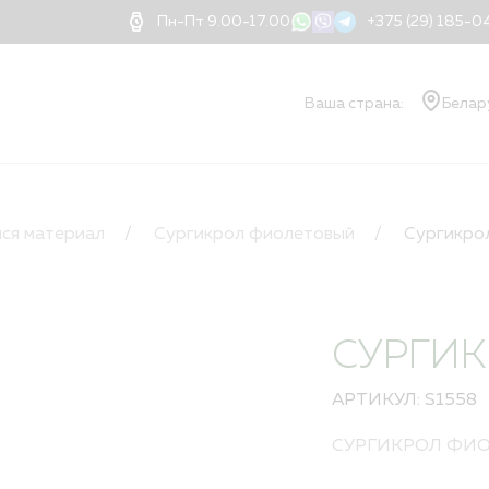
Пн-Пт 9.00-17.00
+375 (29) 185-
Ваша страна:
Белар
О КОМПАНИИ
Ваш
О компании
ся материал
Сургикрол фиолетовый
Сургикро
Документы
Блог
Новости
Применение нитей
СУРГИ
Доставка
Оплата
АРТИКУЛ: S1558
Контакты
Дилеры
СУРГИКРОЛ ФИ
Порядок оформлени
Квалификация и ва