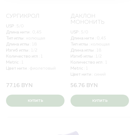
Порядок оформления заказа
Квалификация и валидация
СУРГИКРОЛ
ДАКЛОН
Политика обработки персональных данных
МОНОНИТЬ
Вакансии
USP :
5/0
Длина нити :
0,45
USP :
5/0
Тип иглы :
колющая
Длина нити :
0,45
ПОЛНЫЙ КАТАЛОГ
ДЛЯ РБ
Длина иглы :
18
Тип иглы :
колющая
Изгиб иглы :
1/2
Длина иглы :
18
Количество игл :
1
Изгиб иглы :
1/2
Metric :
1
Количество игл :
1
Цвет нити :
фиолетовый
Metric :
1
Цвет нити :
синий
77.16
BYN
56.76
BYN
КУПИТЬ
КУПИТЬ