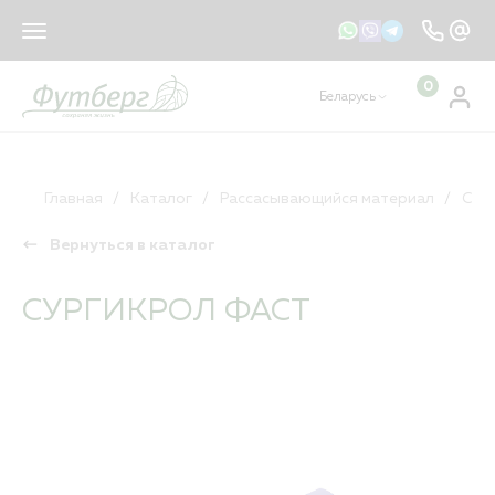
sales@footberg.by
info@footberg.by
0
Беларусь
Ваш регион
Беларусь
?
КАТАЛОГ
ДА
НЕТ, ДРУГОЙ
Главная
Каталог
Рассасывающийся материал
Сур
Вернуться в каталог
Рассасывающийся материал
Нерассасывающийся материал
СУРГИКРОЛ ФАСТ