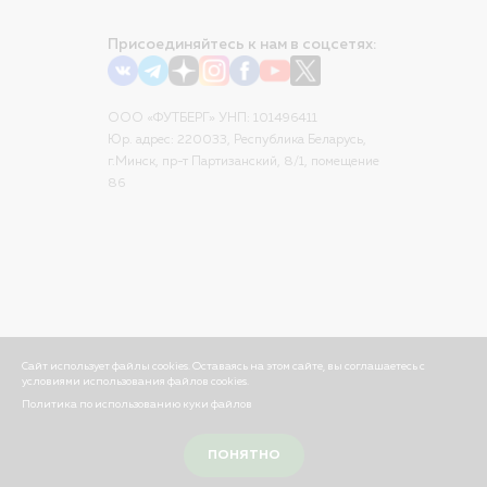
Присоединяйтесь к нам в соцсетях:
ООО «ФУТБЕРГ» УНП: 101496411
Юр. адрес: 220033, Республика Беларусь,
г.Минск, пр-т Партизанский, 8/1, помещение
86
Сайт использует файлы cookies. Оставаясь на этом сайте, вы соглашаетесь с
условиями использования файлов cookies.
Политика по использованию куки файлов
© ООО «ФУТБЕРГ», 2026
ПОНЯТНО
Разработка сайта —