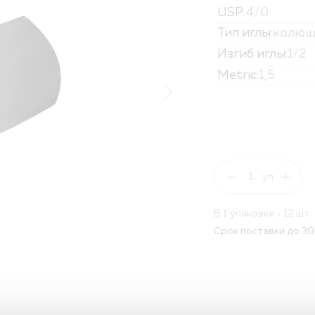
USP:
4/0
Политика обработк
Вакансии
Тип иглы:
колющ
Изгиб иглы:
1/2
ПОЛНЫЙ КАТАЛОГ
Metric:
1,5
ДЛЯ РБ
В 1 упаковке - 12 шт.
Срок поставки до 30