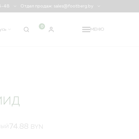
04-48
Отдел продаж: sales@footberg.by
0
усь
МЕНЮ
 регион
Беларусь
?
ДА
НЕТ, ДРУГОЙ
МИД
74.88
BYN
НЫЙ
я заказа
лидация