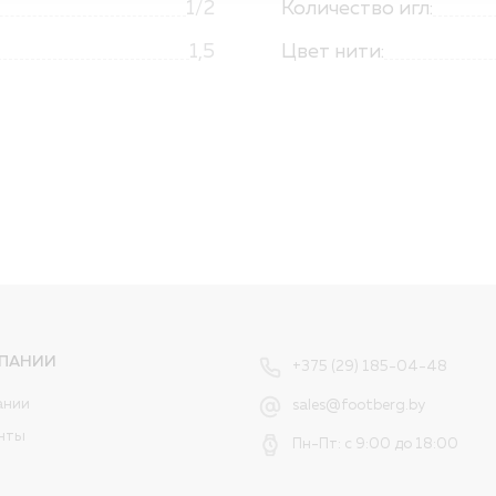
1/2
Количество игл:
1,5
Цвет нити:
ПАНИИ
+375 (29) 185-04-48
ании
sales@footberg.by
нты
Пн-Пт: с 9:00 до 18:00