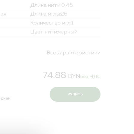
Длина нити:
0,45
и персональных данных
ая
Длина иглы:
26
Количество игл:
1
Цвет нити:
черный
Все характеристики
74.88
BYN
без НДС
КУПИТЬ
 дней