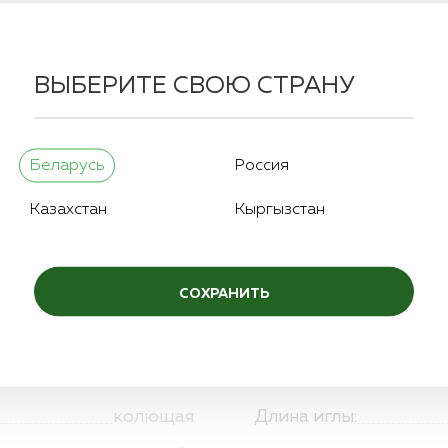
ВЫБЕРИТЕ СВОЮ СТРАНУ
Беларусь
Россия
Казахстан
Кыргызстан
ия
Структура
Аналоги
Как купить
Опла
СОХРАНИТЬ
4/0
Длина нити:
колющая
Длина иглы: