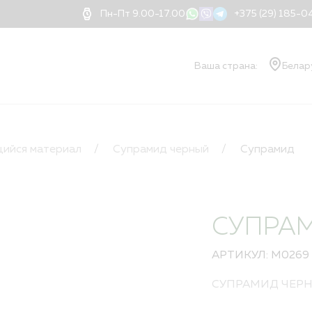
Пн-Пт 9.00-17.00
+375 (29) 185-
Ваша страна:
Белар
О КОМПАНИИ
Ваш
О компании
ийся материал
Супрамид черный
Супрамид
Документы
Блог
Новости
Применение нитей
СУПРА
Доставка
Оплата
АРТИКУЛ: M0269
Контакты
Дилеры
СУПРАМИД ЧЕР
Порядок оформлени
Квалификация и ва