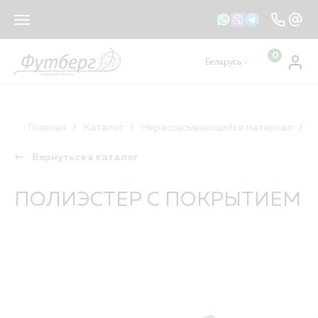
sales@footberg.by
info@footberg.by
0
Беларусь
Ваш регион
Беларусь
?
КАТАЛОГ
ДА
НЕТ, ДРУГОЙ
Главная
Каталог
Нерассасывающийся материал
П
Вернуться в каталог
Рассасывающийся материал
Нерассасывающийся материал
ПОЛИЭСТЕР С ПОКРЫТИЕМ