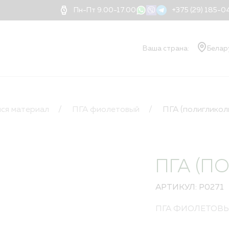
Пн-Пт 9.00-17.00
+375 (29) 185-
Ваша страна:
Белар
О КОМПАНИИ
Ваш
О компании
ся материал
ПГА фиолетовый
ПГА (полигликол
Документы
Блог
Новости
Применение нитей
ПГА (П
Доставка
Оплата
АРТИКУЛ: P0271
Контакты
Дилеры
ПГА ФИОЛЕТОВ
Порядок оформлени
Квалификация и ва