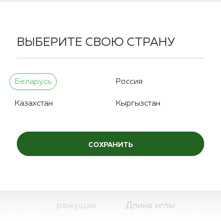
ВЫБЕРИТЕ СВОЮ СТРАНУ
Беларусь
Россия
Казахстан
Кыргызстан
ия
Структура
Аналоги
Как купить
Опла
СОХРАНИТЬ
2/0
Длина нити:
режущая
Длина иглы: