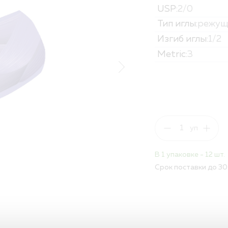
USP:
2/0
Политика обработк
Вакансии
Тип иглы:
режущ
Изгиб иглы:
1/2
ПОЛНЫЙ КАТАЛОГ
Metric:
3
ДЛЯ РБ
В 1 упаковке - 12 шт.
Срок поставки до 30