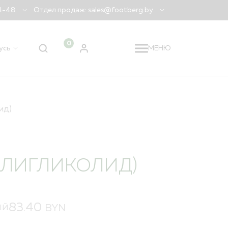
04-48
Отдел продаж: sales@footberg.by
0
усь
МЕНЮ
 регион
Беларусь
?
ДА
НЕТ, ДРУГОЙ
ид)
ОЛИГЛИКОЛИД)
83.40
BYN
ЫЙ
я заказа
лидация