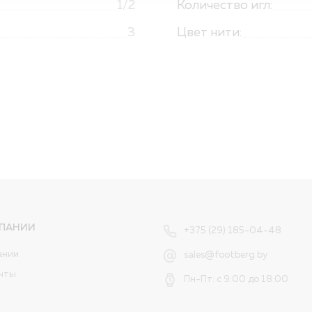
1/2
Количество игл:
3
Цвет нити:
ПАНИИ
+375 (29) 185-04-48
ании
sales@footberg.by
нты
Пн-Пт: с 9:00 до 18:00