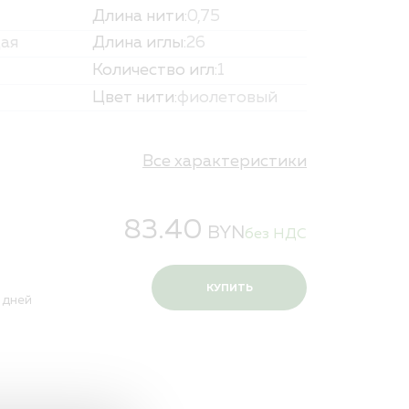
Длина нити:
0,75
и персональных данных
ая
Длина иглы:
26
Количество игл:
1
Цвет нити:
фиолетовый
Все характеристики
83.40
BYN
без НДС
КУПИТЬ
 дней