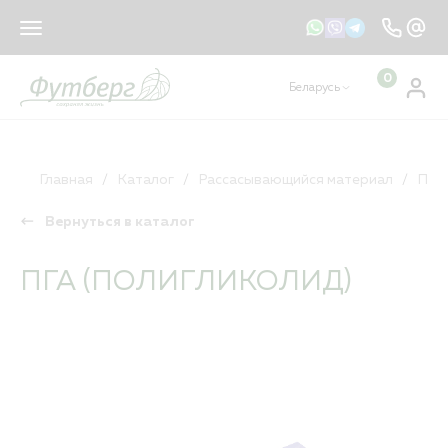
sales@footberg.by
info@footberg.by
0
Беларусь
Ваш регион
Беларусь
?
КАТАЛОГ
ДА
НЕТ, ДРУГОЙ
Главная
Каталог
Рассасывающийся материал
ПГА
Вернуться в каталог
Рассасывающийся материал
Нерассасывающийся материал
ПГА (ПОЛИГЛИКОЛИД)