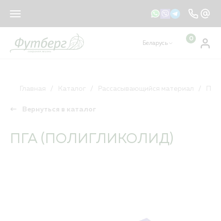
sales@footberg.by
info@footberg.by
0
Беларусь
Ваш регион
Беларусь
?
КАТАЛОГ
ДА
НЕТ, ДРУГОЙ
Главная
Каталог
Рассасывающийся материал
ПГА
Вернуться в каталог
Рассасывающийся материал
Нерассасывающийся материал
ПГА (ПОЛИГЛИКОЛИД)