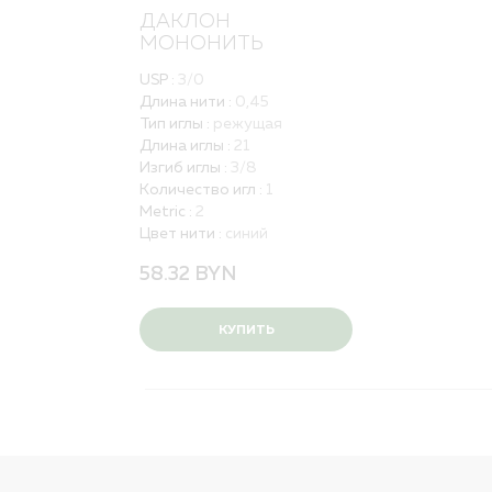
Политика обработки персональных данных
ДАКЛОН
Вакансии
МОНОНИТЬ
USP :
3/0
ПОЛНЫЙ КАТАЛОГ
Длина нити :
0,45
ДЛЯ РБ
Тип иглы :
режущая
Длина иглы :
21
Изгиб иглы :
3/8
Количество игл :
1
Metric :
2
Цвет нити :
синий
58.32
BYN
КУПИТЬ