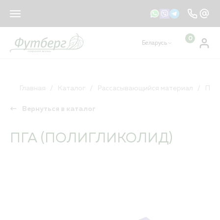
sales@footberg.by
info@footberg.by
0
Беларусь
Ваш регион
Беларусь
?
КАТАЛОГ
ДА
НЕТ, ДРУГОЙ
Главная
Каталог
Рассасывающийся материал
ПГА
Вернуться в каталог
Рассасывающийся материал
Нерассасывающийся материал
ПГА (ПОЛИГЛИКОЛИД)