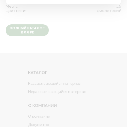
Оплата
Количество игл:
1
Metric:
1,5
Контакты
Цвет нити:
фиолетовый
Дилеры
Порядок оформления заказа
Квалификация и валидация
ПОЛНЫЙ КАТАЛОГ
ДЛЯ РБ
Политика обработки персональных данных
Вакансии
ПОЛНЫЙ КАТАЛОГ
ДЛЯ РБ
КАТАЛОГ
Рассасывающийся материал
Нерассасывающийся материал
О КОМПАНИИ
О компании
Документы