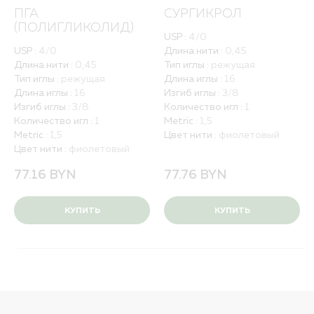
Политика обработки персональных данных
ПГА
СУРГИКРОЛ
Вакансии
(ПОЛИГЛИКОЛИД)
USP :
4/0
USP :
4/0
Длина нити :
0,45
ПОЛНЫЙ КАТАЛОГ
Длина нити :
0,45
Тип иглы :
режущая
ДЛЯ РБ
Тип иглы :
режущая
Длина иглы :
16
Длина иглы :
16
Изгиб иглы :
3/8
Изгиб иглы :
3/8
Количество игл :
1
Количество игл :
1
Metric :
1,5
Metric :
1,5
Цвет нити :
фиолетовый
Цвет нити :
фиолетовый
77.16
BYN
77.76
BYN
КУПИТЬ
КУПИТЬ