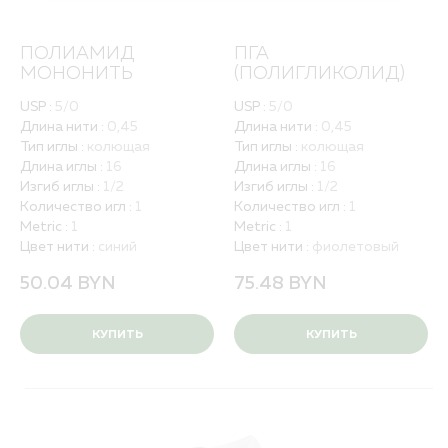
Порядок оформления заказа
Квалификация и валидация
Политика обработки персональных данных
ПОЛИАМИД
ПГА
Вакансии
МОНОНИТЬ
(ПОЛИГЛИКОЛИД)
USP :
5/0
USP :
5/0
ПОЛНЫЙ КАТАЛОГ
Длина нити :
0,45
Длина нити :
0,45
ДЛЯ РБ
Тип иглы :
колющая
Тип иглы :
колющая
Длина иглы :
16
Длина иглы :
16
Изгиб иглы :
1/2
Изгиб иглы :
1/2
Количество игл :
1
Количество игл :
1
Metric :
1
Metric :
1
Цвет нити :
синий
Цвет нити :
фиолетовый
50.04
BYN
75.48
BYN
КУПИТЬ
КУПИТЬ