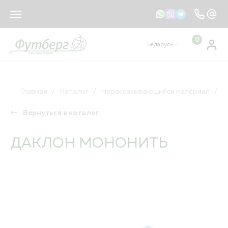
sales@footberg.by
info@footberg.by
0
Беларусь
Ваш регион
Беларусь
?
КАТАЛОГ
ДА
НЕТ, ДРУГОЙ
Главная
Каталог
Нерассасывающийся материал
Д
Вернуться в каталог
Рассасывающийся материал
Нерассасывающийся материал
ДАКЛОН МОНОНИТЬ