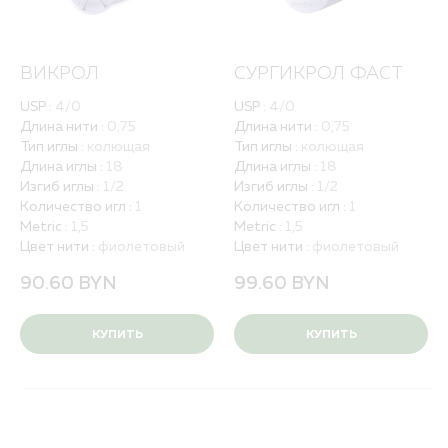
ВИКРОЛ
СУРГИКРОЛ ФАСТ
USP :
4/0
USP :
4/0
Длина нити :
0,75
Длина нити :
0,75
Тип иглы :
колющая
Тип иглы :
колющая
Длина иглы :
18
Длина иглы :
18
Изгиб иглы :
1/2
Изгиб иглы :
1/2
Количество игл :
1
Количество игл :
1
Metric :
1,5
Metric :
1,5
Цвет нити :
фиолетовый
Цвет нити :
фиолетовый
90.60
BYN
99.60
BYN
КУПИТЬ
КУПИТЬ