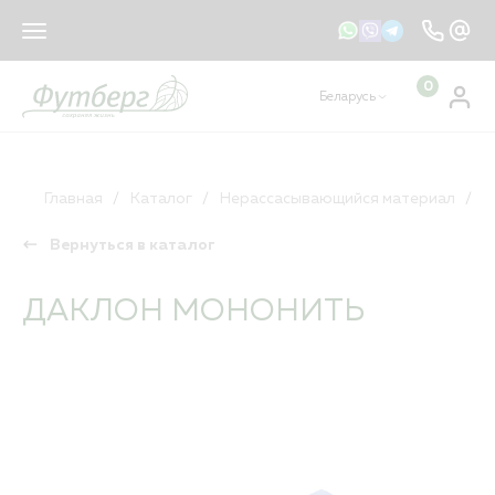
sales@footberg.by
info@footberg.by
0
Беларусь
Ваш регион
Беларусь
?
КАТАЛОГ
ДА
НЕТ, ДРУГОЙ
Главная
Каталог
Нерассасывающийся материал
Д
Вернуться в каталог
Рассасывающийся материал
Нерассасывающийся материал
ДАКЛОН МОНОНИТЬ