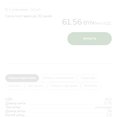
В 1 упаковке - 12 шт.
Срок поставки до 30 дней
61.56
BYN
без НДС
КУПИТЬ
Характеристики
Область применения
Структура
Аналоги
Как купить
Оплата и доставка
Контакты
USP:
4/0
Длина нити:
0,75
Тип иглы:
колющая
Длина иглы:
18
Изгиб иглы:
1/2