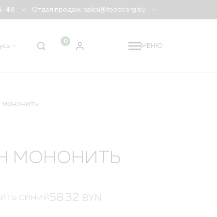
04-48
Отдел продаж: sales@footberg.by
0
усь
МЕНЮ
 регион
Беларусь
?
ДА
НЕТ, ДРУГОЙ
 мононить
Н МОНОНИТЬ
58.32
BYN
ИТЬ СИНИЙ
я заказа
лидация