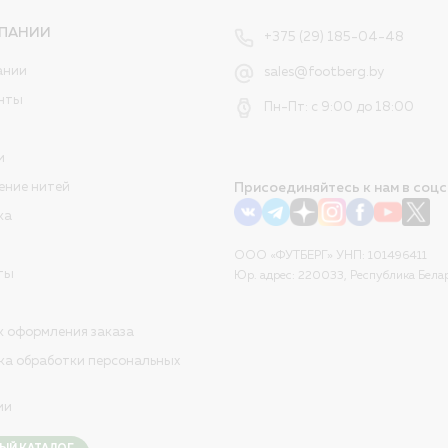
ПАНИИ
+375 (29) 185-04-48
ании
sales@footberg.by
нты
Пн-Пт: с 9:00 до 18:00
и
ение нитей
Присоединяйтесь к нам в соцс
ка
ООО «ФУТБЕРГ» УНП: 101496411
ты
Юр. адрес: 220033, Республика Белар
к оформления заказа
ка обработки персональных
ии