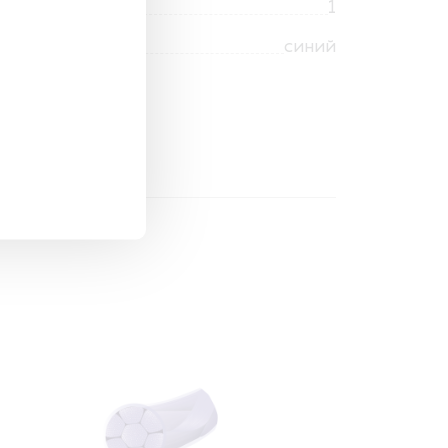
1
синий