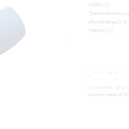
USP:
6/0
Политика обработк
Вакансии
Тип иглы:
режущ
Изгиб иглы:
3/8
ПОЛНЫЙ КАТАЛОГ
Metric:
0,7
ДЛЯ РБ
В 1 упаковке - 12 шт.
Срок поставки до 30