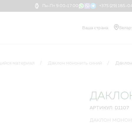
Пн-Пт 9.00-17.00
+375 (29) 185-
Ваша страна:
Белар
О КОМПАНИИ
Ваш
О компании
ийся материал
Даклон мононить синий
Даклон
Документы
Блог
Новости
Применение нитей
ДАКЛО
Доставка
Оплата
АРТИКУЛ: D1107
Контакты
Дилеры
ДАКЛОН МОНОН
Порядок оформлени
Квалификация и ва