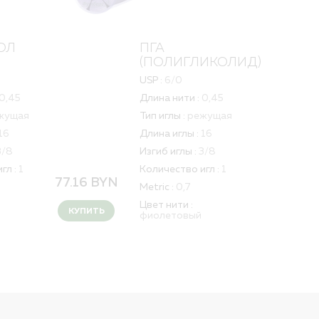
ОЛ
ПГА
(ПОЛИГЛИКОЛИД)
USP :
6/0
0,45
Длина нити :
0,45
жущая
Тип иглы :
режущая
16
Длина иглы :
16
3/8
Изгиб иглы :
3/8
гл :
1
Количество игл :
1
77.16
BYN
Metric :
0,7
Цвет нити :
КУПИТЬ
фиолетовый