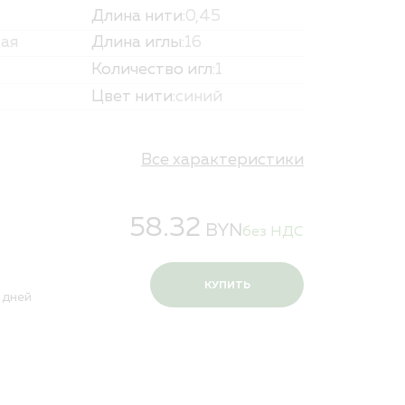
Длина нити:
0,45
и персональных данных
ая
Длина иглы:
16
Количество игл:
1
Цвет нити:
синий
Все характеристики
58.32
BYN
без НДС
КУПИТЬ
 дней