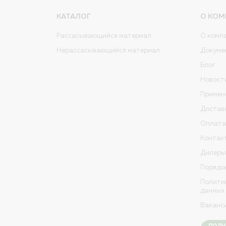
КАТАЛОГ
О КОМ
Рассасывающийся материал
О комп
Нерассасывающийся материал
Докуме
Блог
Новост
Примен
Достав
Оплата
Контак
Дилеры
Порядо
Полити
данных
Ваканс