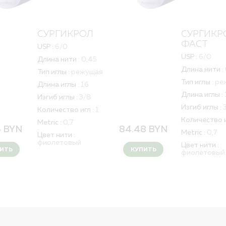
СУРГИКРОЛ
СУРГИКР
ФАСТ
USP :
6/0
USP :
6/0
Длина нити :
0,45
Длина нити :
Тип иглы :
режущая
Тип иглы :
ре
Длина иглы :
16
Длина иглы :
Изгиб иглы :
3/8
Изгиб иглы :
Количество игл :
1
Количество и
Metric :
0,7
6
BYN
84.48
BYN
Metric :
0,7
Цвет нити :
фиолетовый
Цвет нити :
ИТЬ
КУПИТЬ
фиолетовый