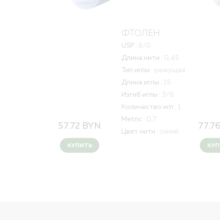
ФТОЛЕН
USP :
6/0
Длина нити :
0,45
Тип иглы :
режущая
Длина иглы :
16
Изгиб иглы :
3/8
Количество игл :
1
Metric :
0,7
57.72
BYN
77.7
Цвет нити :
синий
КУПИТЬ
КУП