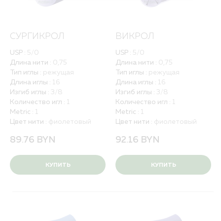
Порядок оформления заказа
Квалификация и валидация
Политика обработки персональных данных
Вакансии
СУРГИКРОЛ
ВИКРОЛ
USP :
5/0
USP :
5/0
ПОЛНЫЙ КАТАЛОГ
Длина нити :
0,75
Длина нити :
0,75
ДЛЯ РБ
Тип иглы :
режущая
Тип иглы :
режущая
Длина иглы :
16
Длина иглы :
16
Изгиб иглы :
3/8
Изгиб иглы :
3/8
Количество игл :
1
Количество игл :
1
Metric :
1
Metric :
1
Цвет нити :
фиолетовый
Цвет нити :
фиолетовый
89.76
BYN
92.16
BYN
КУПИТЬ
КУПИТЬ