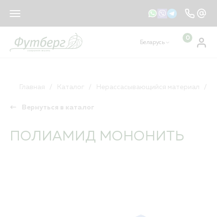
sales@footberg.by
info@footberg.by
0
Беларусь
Ваш регион
Беларусь
?
КАТАЛОГ
ДА
НЕТ, ДРУГОЙ
Главная
Каталог
Нерассасывающийся материал
П
Вернуться в каталог
Рассасывающийся материал
Нерассасывающийся материал
ПОЛИАМИД МОНОНИТЬ