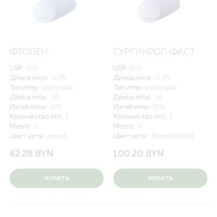
ФТОЛЕН
СУРГИКРОЛ ФАСТ
USP :
5/0
USP :
5/0
Длина нити :
0,75
Длина нити :
0,75
Тип иглы :
режущая
Тип иглы :
режущая
Длина иглы :
16
Длина иглы :
16
Изгиб иглы :
3/8
Изгиб иглы :
3/8
Количество игл :
1
Количество игл :
1
Metric :
1
Metric :
1
Цвет нити :
синий
Цвет нити :
фиолетовый
62.28
BYN
100.20
BYN
КУПИТЬ
КУПИТЬ