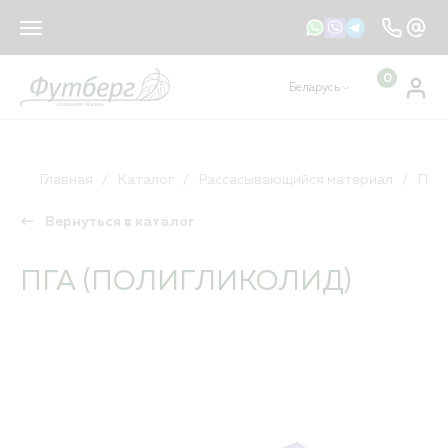
sales@footberg.by
info@footberg.by
0
Беларусь
Ваш регион
Беларусь
?
КАТАЛОГ
ДА
НЕТ, ДРУГОЙ
Главная
Каталог
Рассасывающийся материал
ПГА
Вернуться в каталог
Рассасывающийся материал
Нерассасывающийся материал
ПГА (ПОЛИГЛИКОЛИД)