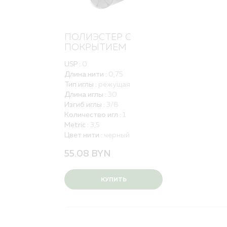
ПОЛИЭСТЕР С
ПОКРЫТИЕМ
USP :
0
Длина нити :
0,75
Тип иглы :
режущая
Длина иглы :
30
Изгиб иглы :
3/8
Количество игл :
1
Metric :
3,5
Цвет нити :
черный
55.08
BYN
КУПИТЬ